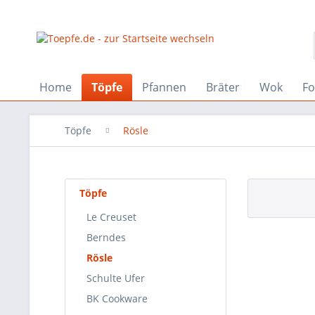
Home
Töpfe
Pfannen
Bräter
Wok
F
Töpfe
Rösle
Töpfe
Le Creuset
Berndes
Rösle
Schulte Ufer
BK Cookware