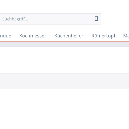
ondue
Kochmesser
Küchenhelfer
Römertopf
Ma