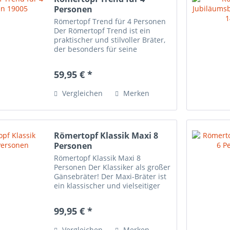
Personen
Römertopf Trend für 4 Personen
Der Römertopf Trend ist ein
praktischer und stilvoller Bräter,
der besonders für seine
Funktionalität bekannt ist. Mit
einer Kapazität von 2,5 Litern ist
59,95 € *
es für bis zu 4 Personen geeignet
und bietet damit...
Vergleichen
Merken
Römertopf Klassik Maxi 8
Personen
Römertopf Klassik Maxi 8
Personen Der Klassiker als großer
Gänsebräter! Der Maxi-Bräter ist
ein klassischer und vielseitiger
Kochgegenstand, der für alle
geeignet ist, die regelmäßig
99,95 € *
größere Gesellschaften bekochen
möchten. Mit einer...
Vergleichen
Merken