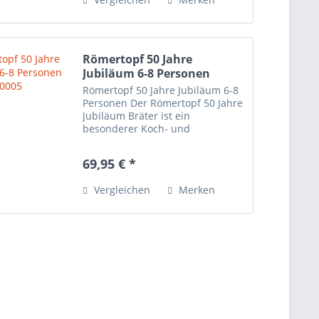
Römertopf 50 Jahre
Jubiläum 6-8 Personen
Römertopf 50 Jahre Jubiläum 6-8
Personen Der Römertopf 50 Jahre
Jubiläum Bräter ist ein
besonderer Koch- und
Servierbräter, das für große
Familien- oder Freundesgruppen
69,95 € *
geeignet ist. Mit einem
Fassungsvermögen von bis zu 6
Vergleichen
Merken
Kilogramm...