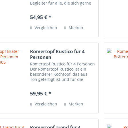
Begleiter für alle, die sich gerne
gesund und lecker ernähren. Die
moderne Formensprache gepaart
54,95 € *
mit dem unverwechselbaren
Römertopf-Feeling macht ihn...
Vergleichen
Merken
Römertopf Rustico für 4
Personen
Römertopf Rustico für 4 Personen
Der Römertopf Rustico ist ein
besonderer Kochtopf, das aus
Ton gefertigt ist und für die
Zubereitung von geschmorten
Gerichten wie Hühnerfleisch,
59,95 € *
Rindfleisch und einer Vielzahl an
Gemüsesorten geeignet...
Vergleichen
Merken
Römertopf Trend für 4