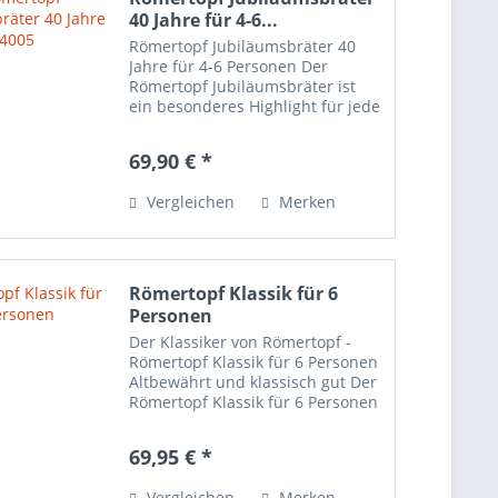
40 Jahre für 4-6...
Römertopf Jubiläumsbräter 40
Jahre für 4-6 Personen Der
Römertopf Jubiläumsbräter ist
ein besonderes Highlight für jede
Küche. Mit seinem
unverwechselbaren Design, das
69,90 € *
antike Elemente wie eine Lyra,
eine Säule und ein Portrait
Vergleichen
Merken
eines...
Römertopf Klassik für 6
Personen
Der Klassiker von Römertopf -
Römertopf Klassik für 6 Personen
Altbewährt und klassisch gut Der
Römertopf Klassik für 6 Personen
ist ein echter Klassiker unter den
Römertöpfen und eignet sich
69,95 € *
perfekt für die Zubereitung von
Gemüse,...
Vergleichen
Merken