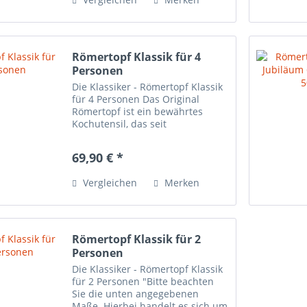
Römertopf Klassik für 4
Personen
Die Klassiker - Römertopf Klassik
für 4 Personen Das Original
Römertopf ist ein bewährtes
Kochutensil, das seit
Generationen von Köchen und
Hobbyköchen gleichermaßen
69,90 € *
geschätzt wird. Mit seinem
traditionellen Design und seiner
Vergleichen
Merken
praktischen...
Römertopf Klassik für 2
Personen
Die Klassiker - Römertopf Klassik
für 2 Personen "Bitte beachten
Sie die unten angegebenen
Maße. Hierbei handelt es sich um