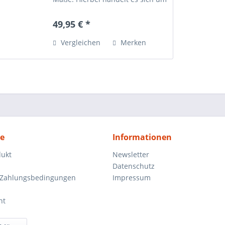
die Außenmaße des Römertopfs."
Der Römertopf Klassik für 2
49,95 € *
Personen ist ein ideales
Römertopf für Menschen, die...
Vergleichen
Merken
ce
Informationen
dukt
Newsletter
Datenschutz
 Zahlungsbedingungen
Impressum
ht