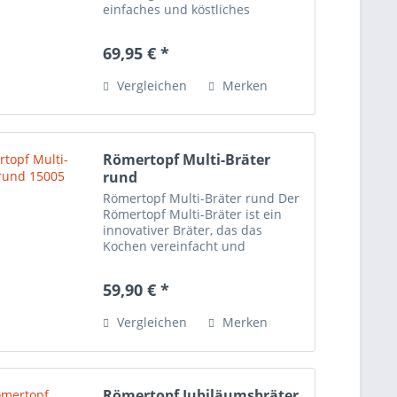
einfaches und köstliches
Kocherlebnis sorgt. Dieser Bräter
hat eine Kapazität von 4 Litern,
69,95 € *
was ausreicht, um bis zu sechs
Personen bequem zu...
Vergleichen
Merken
Römertopf Multi-Bräter
rund
Römertopf Multi-Bräter rund Der
Römertopf Multi-Bräter ist ein
innovativer Bräter, das das
Kochen vereinfacht und
gleichzeitig ein gesundes
Ergebnis liefert. Mit seinem
59,90 € *
Fassungsvermögen von 2 Litern
eignet er sich hervorragend für
Vergleichen
Merken
die...
Römertopf Jubiläumsbräter