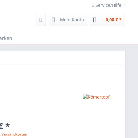
Service/Hilfe
Mein Konto
0,00 € *
arken
€ *
l. Versandkosten