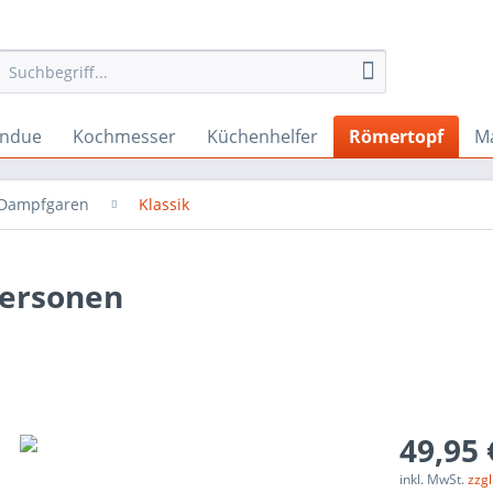
ndue
Kochmesser
Küchenhelfer
Römertopf
M
 Dampfgaren
Klassik
Personen
49,95 
inkl. MwSt.
zzg