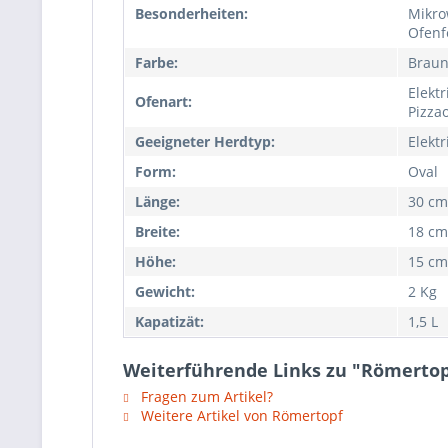
Besonderheiten:
Mikro
Ofenfe
Farbe:
Brau
Elektr
Ofenart:
Pizza
Geeigneter Herdtyp:
Elektr
Form:
Oval
Länge:
30 cm
Breite:
18 cm
Höhe:
15 cm
Gewicht:
2 Kg
Kapatizät:
1,5 L
Weiterführende Links zu "Römertopf
Fragen zum Artikel?
Weitere Artikel von Römertopf